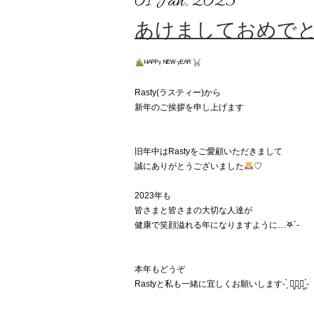
01 Jan. 2023
あけましておめで
ᴴᴬᴾᴾᵞ ᴺᴱᵂ ᵞᴱᴬᴿ
Rasty(ラスティー)から
新年のご挨拶を申し上げます
旧年中はRastyをご愛顧いただきまして
誠にありがとうございました
♡
2023年も
皆さまと皆さまの大切な人達が
健康で笑顔溢れる年になりますように…𖤐´-
本年もどうぞ
Rastyと私も一緒に宜しくお願いします- ̗̀ ꪔ̤̥ꪔ̤̮ꪔ̤̫ ̖́-