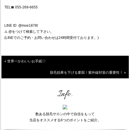
TEL
☎︎
055-269-6655
LINE ID
@moe1878t
⚠️
@
をつけて検索して下さい。
(LINE
でのご予約・お問い合わせは
24
時間受付ております。
)
« 世界一かわいいお手紙♡
脱毛効果を下げる要因！紫外線対策の重要性！ »
Info.
数ある脱毛サロンの中で自信をもって
当店をオススメする6つのポイントをご紹介。