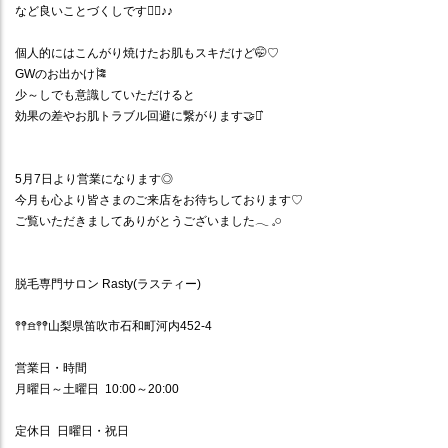
など良いことづくしです
🙆‍♀️
♪♪
個人的にはこんがり焼けたお肌もスキだけど
🤭
♡
GW
のお出かけ
🎏
少～しでも意識していただけると
効果の差やお肌トラブル回避に繋がります
🤝
⋆
5
月
7
日より営業になります◎
今月も心より皆さまのご来店をお待ちしております
♡
ご覧いただきましてありがとうございました
𓂃
𓈒𓏸
脱毛専門サロン
Rasty(
ラスティー
)
𖤣𖤥𖠿𖤣𖤥
山梨県笛吹市石和町河内
452-4
営業日・時間
月曜日～土曜日
10:00
～
20:00
定休日
日曜日・祝日