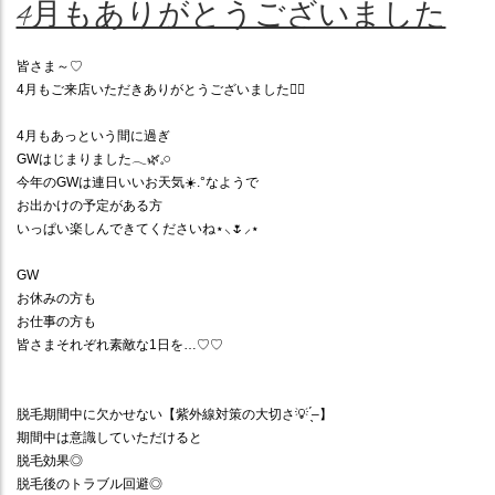
4月もありがとうございました
皆さま～
♡
4月もご来店いただきありがとうございました
🙇‍♀️
4
月もあっという間に過ぎ
GW
はじまりました
𓂃
🌿
𓈒𓏸
今年の
GW
は連日いいお天気
☀️
.°
なようで
お出かけの予定がある方
いっぱい楽しんできてくださいね
⋆
⸜
🌷
⸝‍
⋆
GW
お休みの方も
お仕事の方も
皆さまそれぞれ素敵な
1
日を
…♡♡
脱毛期間中に欠かせない【紫外線対策の大切さ
💡
̖́
–
】
期間中は意識していただけると
脱毛効果◎
脱毛後のトラブル回避◎